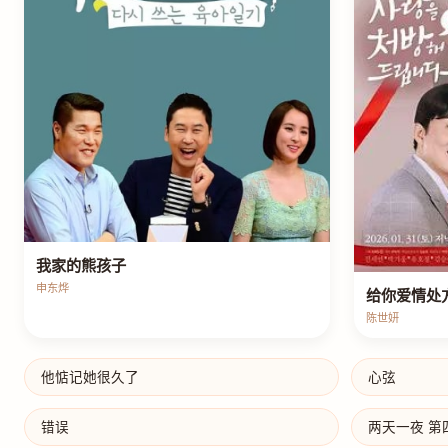
我家的熊孩子
申东烨
给你爱情处
陈世妍
他惦记她很久了
心弦
错误
两天一夜 第