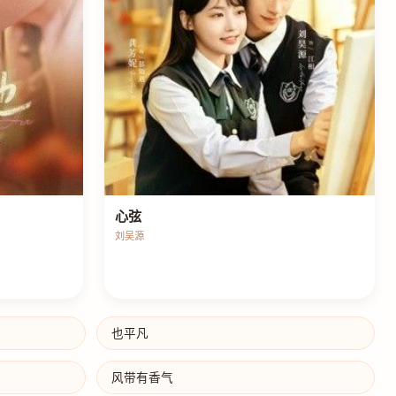
心弦
刘吴源
也平凡
风带有香气