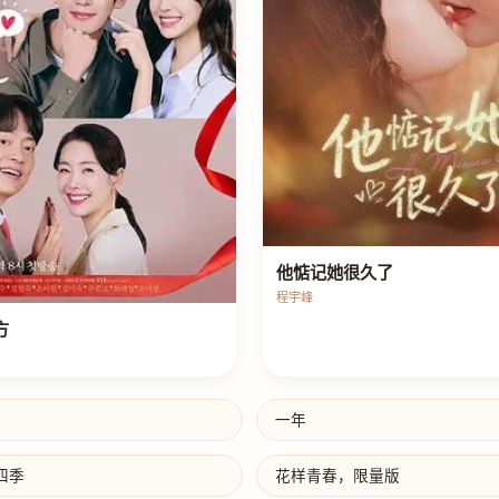
他惦记她很久了
程宇峰
方
一年
四季
花样青春，限量版