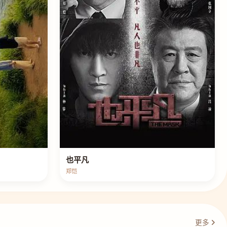
也平凡
郑恺
更多