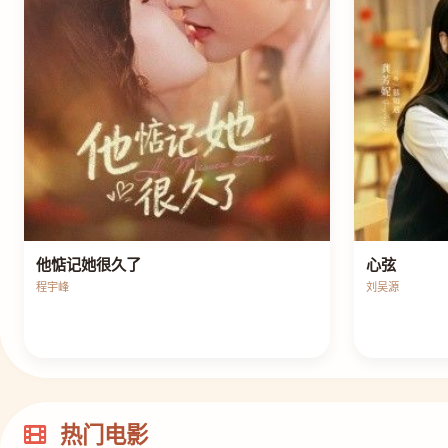
他惦记她很久了
心弦
程宇峰
刘吴源
热门电影