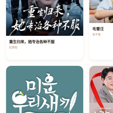
毛雪汪
毛不易
重生归来，她专治各种不服
杜铁柱