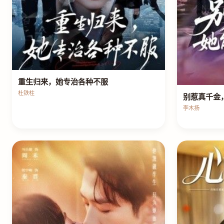
重生归来，她专治各种不服
杜铁柱
别惹真千金
李木扬