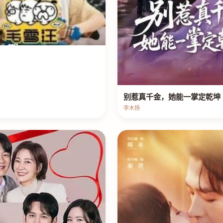
别惹真千金，她能一掌定乾坤
李木扬