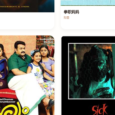
拳职妈妈
阳蕾