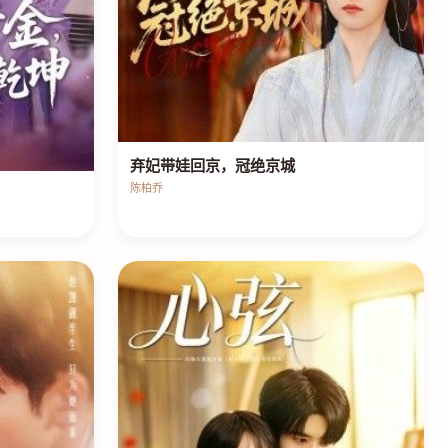
弃妃带娃回京，冠绝京城
陈柏乔