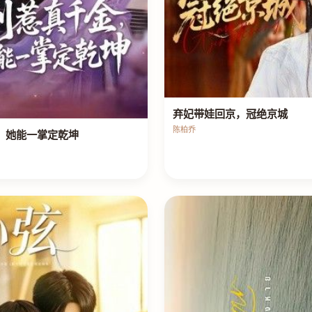
弃妃带娃回京，冠绝京城
陈柏乔
，她能一掌定乾坤